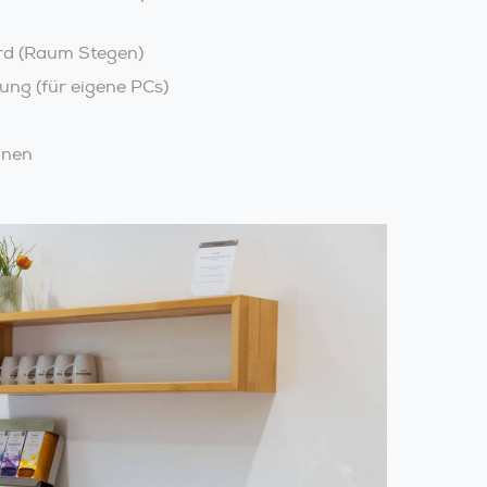
rd (Raum Stegen)
ng (für eigene PCs)
onen