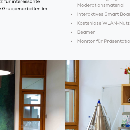
z für interessante
Moderationsmaterial
e Gruppenarbeiten im
Interaktives Smart Boa
Kostenlose WLAN-Nutzu
Beamer
Monitor für Präsentati